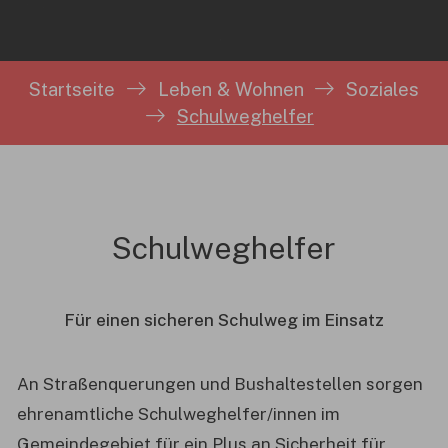
Sie sind hier:
Startseite
Leben & Wohnen
Soziales
Schulweghelfer
Schulweghelfer
Für einen sicheren Schulweg im Einsatz
An Straßenquerungen und Bushaltestellen sorgen
ehrenamtliche Schulweghelfer/innen im
Gemeindegebiet für ein Plus an Sicherheit für