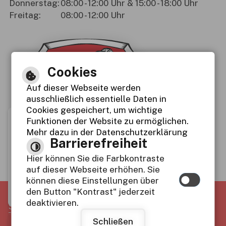
Donnerstag:
08:00 - 12:00 Uhr & 15:00 - 18:00 Uhr
Freitag:
08:00 - 12:00 Uhr
Cookies
Auf dieser Webseite werden
ausschließlich essentielle Daten in
Cookies gespeichert, um wichtige
Funktionen der Website zu ermöglichen.
Mehr dazu in der Datenschutzerklärung
Immer auf dem
Barrierefreiheit
neuesten Stand
Hier können Sie die Farbkontraste
www.meitingen.de
auf dieser Webseite erhöhen. Sie
möchte Ihnen Ben
können diese Einstellungen über
achrichtigungen s
den Button "Kontrast" jederzeit
enden
Inhalt
-
Impressum
-
Datenschutzerklärung
-
deaktivieren.
Social Media Konzept
-
Facebook, Instagram und Youtube
-
Barrierefreiheit
Schließen