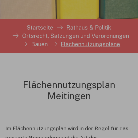
Sie sind hier:
Startseite
Rathaus & Politik
Ortsrecht, Satzungen und Verordnungen
Bauen
Flächennutzungspläne
Flächennutzungsplan
Meitingen
Im Flächennutzungsplan wird in der Regel für das
gesamte Gemeindegebiet die Art der