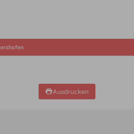
tershofen
Ausdrucken