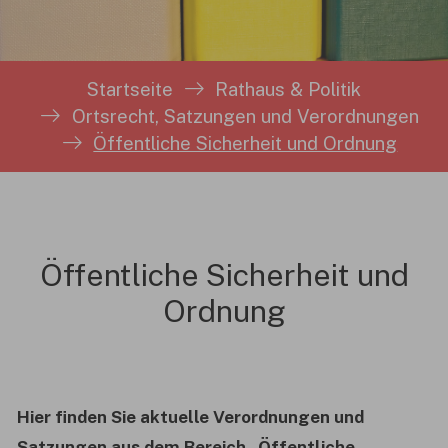
Sie sind hier:
Startseite
Rathaus & Politik
Ortsrecht, Satzungen und Verordnungen
Öffentliche Sicherheit und Ordnung
Öffentliche Sicherheit und
Ordnung
Hier finden Sie aktuelle Verordnungen und
Satzungen aus dem Bereich „Öffentliche