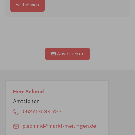
weiterlesen
bezahlt, in den drei OptiPrax-Jahren wird eine
Vergütung von ca. 1.000 bis ca. 1.300 Euro
bezahlt.
Ausdrucken
Ein Ergebnis gefunden
Herr Schmid
Amtsleiter
08271 8199-787
p.schmid@markt-meitingen.de