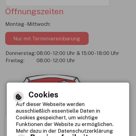
Öffnungszeiten
Montag - Mittwoch:
Nur mit Terminvereinbarung
Tag
Donnerstag:
Uhrzeit
08:00 - 12:00 Uhr & 15:00 - 18:00 Uhr
Freitag:
08:00 - 12:00 Uhr
Cookies
Auf dieser Webseite werden
ausschließlich essentielle Daten in
Cookies gespeichert, um wichtige
Funktionen der Website zu ermöglichen.
Mehr dazu in der Datenschutzerklärung
Immer auf dem