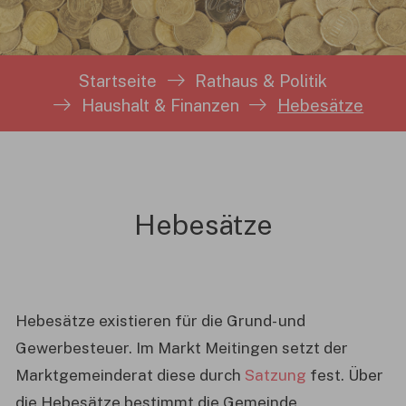
Sie sind hier:
Startseite
Rathaus & Politik
Haushalt & Finanzen
Hebesätze
Hebesätze
Hebesätze existieren für die Grund- und
Gewerbesteuer. Im Markt Meitingen setzt der
Marktgemeinderat diese durch
Satzung
fest. Über
die Hebesätze bestimmt die Gemeinde